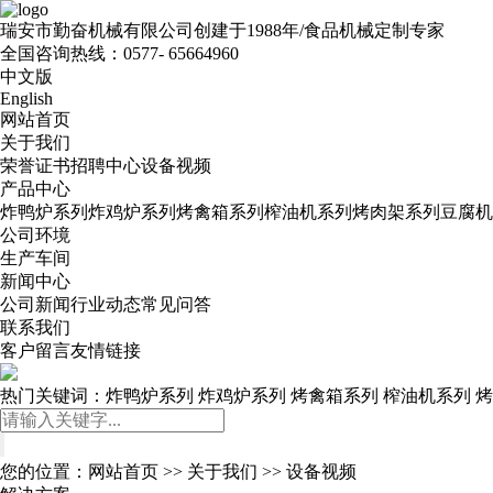
瑞安市勤奋机械有限公司
创建于1988年/食品机械定制专家
全国咨询热线：
0577- 65664960
中文版
English
网站首页
关于我们
荣誉证书
招聘中心
设备视频
产品中心
炸鸭炉系列
炸鸡炉系列
烤禽箱系列
榨油机系列
烤肉架系列
豆腐机
公司环境
生产车间
新闻中心
公司新闻
行业动态
常见问答
联系我们
客户留言
友情链接
热门关键词：
炸鸭炉系列
炸鸡炉系列
烤禽箱系列
榨油机系列
烤
您的位置：
网站首页
>>
关于我们
>>
设备视频